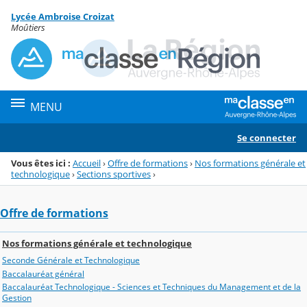
Panneau de gestion des cookies
Lycée Ambroise Croizat
Menu de la rubrique
Contenu
Moûtiers
MENU
Se connecter
Vous êtes ici :
Accueil
›
Offre de formations
›
Nos formations générale et
technologique
›
Sections sportives
›
Offre de formations
Nos formations générale et technologique
Seconde Générale et Technologique
Baccalauréat général
Baccalauréat Technologique - Sciences et Techniques du Management et de la
Gestion