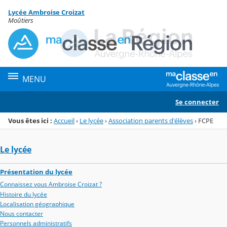
Panneau de gestion des cookies
Lycée Ambroise Croizat
Menu de la rubrique
Contenu
Moûtiers
MENU
Se connecter
Vous êtes ici :
Accueil
›
Le lycée
›
Association parents d'élèves
›
FCPE
Le lycée
Présentation du lycée
Connaissez vous Ambroise Croizat ?
Histoire du lycée
Localisation géographique
Nous contacter
Personnels administratifs