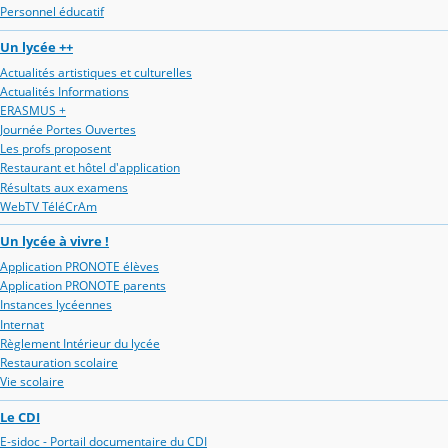
Personnel éducatif
Un lycée ++
Actualités artistiques et culturelles
Actualités Informations
ERASMUS +
Journée Portes Ouvertes
Les profs proposent
Restaurant et hôtel d'application
Résultats aux examens
WebTV TéléCrAm
Un lycée à vivre !
Application PRONOTE élèves
Application PRONOTE parents
Instances lycéennes
Internat
Règlement Intérieur du lycée
Restauration scolaire
Vie scolaire
Le CDI
E-sidoc - Portail documentaire du CDI