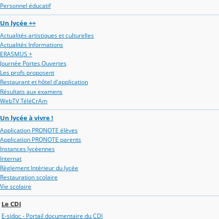
Personnel éducatif
Un lycée ++
Actualités artistiques et culturelles
Actualités Informations
ERASMUS +
Journée Portes Ouvertes
Les profs proposent
Restaurant et hôtel d'application
Résultats aux examens
WebTV TéléCrAm
Un lycée à vivre !
Application PRONOTE élèves
Application PRONOTE parents
Instances lycéennes
Internat
Règlement Intérieur du lycée
Restauration scolaire
Vie scolaire
Le CDI
E-sidoc - Portail documentaire du CDI