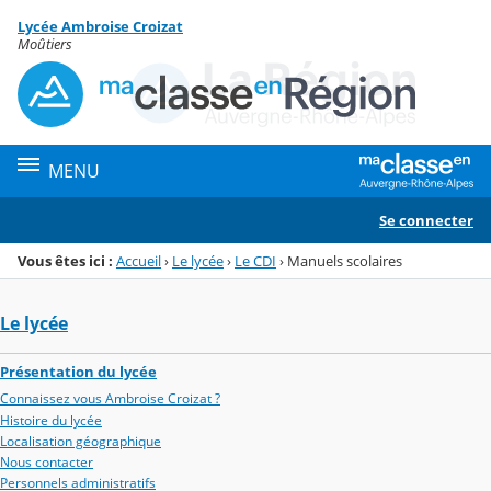
Panneau de gestion des cookies
Lycée Ambroise Croizat
Menu de la rubrique
Contenu
Moûtiers
MENU
Se connecter
Vous êtes ici :
Accueil
›
Le lycée
›
Le CDI
›
Manuels scolaires
Le lycée
Présentation du lycée
Connaissez vous Ambroise Croizat ?
Histoire du lycée
Localisation géographique
Nous contacter
Personnels administratifs