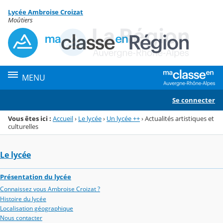
Panneau de gestion des cookies
Lycée Ambroise Croizat
Menu de la rubrique
Contenu
Moûtiers
MENU
Se connecter
Vous êtes ici :
Accueil
›
Le lycée
›
Un lycée ++
›
Actualités artistiques et
culturelles
Le lycée
Présentation du lycée
Connaissez vous Ambroise Croizat ?
Histoire du lycée
Localisation géographique
Nous contacter