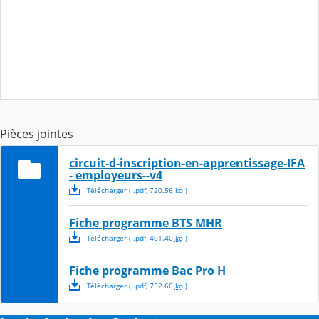
Pièces jointes
circuit-d-inscription-en-apprentissage-IFA
- employeurs--v4
Télécharger
( .
pdf
,
720.56
ko
)
Fiche programme BTS MHR
Télécharger
( .
pdf
,
401.40
ko
)
Fiche programme Bac Pro H
Télécharger
( .
pdf
,
752.66
ko
)