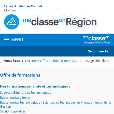
Panneau de gestion des cookies
Lycée Ambroise Croizat
Menu de la rubrique
Contenu
Moûtiers
MENU
Se connecter
Vous êtes ici :
Accueil
›
Offre de formations
›
Apprentissage Hôtellerie
Offre de formations
Nos formations générale et technologique
Seconde Générale et Technologique
Baccalauréat général
Baccalauréat Technologique - Sciences et Techniques du Management et de la
Gestion
Sections sportives