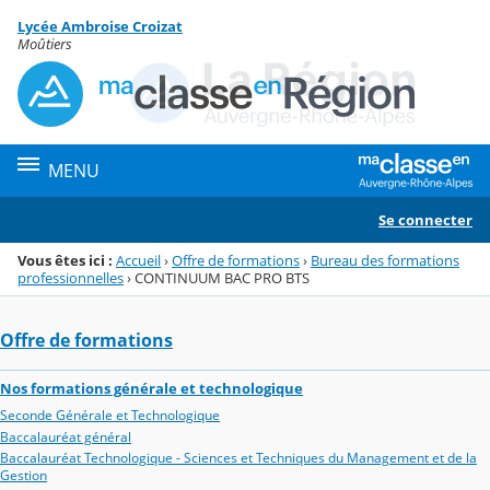
Panneau de gestion des cookies
Lycée Ambroise Croizat
Menu de la rubrique
Contenu
Moûtiers
MENU
Se connecter
Vous êtes ici :
Accueil
›
Offre de formations
›
Bureau des formations
professionnelles
›
CONTINUUM BAC PRO BTS
Offre de formations
Nos formations générale et technologique
Seconde Générale et Technologique
Baccalauréat général
Baccalauréat Technologique - Sciences et Techniques du Management et de la
Gestion