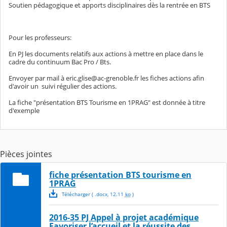
Soutien pédagogique et apports disciplinaires dès la rentrée en BTS
Pour les professeurs:
En PJ les documents relatifs aux actions à mettre en place dans le
cadre du continuum Bac Pro / Bts.
Envoyer par mail à eric.glise@ac-grenoble.fr les fiches actions afin
d'avoir un suivi régulier des actions.
La fiche "présentation BTS Tourisme en 1PRAG" est donnée à titre
d'exemple
Pièces jointes
fiche présentation BTS tourisme en
1PRAG
Télécharger
( .
docx
,
12.11
ko
)
2016-35 PJ Appel à projet académique
Favoriser l’accueil et la réussite des