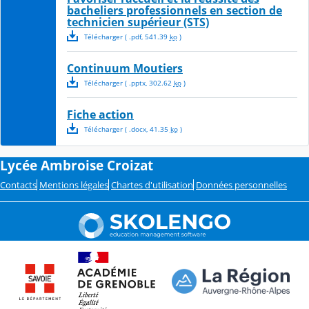
bacheliers professionnels en section de
technicien supérieur (STS)
Télécharger
( .
pdf
,
541.39
ko
)
Continuum Moutiers
Télécharger
( .
pptx
,
302.62
ko
)
Fiche action
Télécharger
( .
docx
,
41.35
ko
)
Lycée Ambroise Croizat
Contacts
Mentions légales
Chartes d'utilisation
Données personnelles