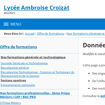
Panneau de gestion des cookies
Lycée Ambroise Croizat
Menu de la rubrique
Contenu
Moûtiers
MENU
Vous êtes ici :
Accueil
›
Offre de formations
›
Nos formations générale et
Donnée
Offre de formations
Modifiée le mard
Nos formations générale et technologique
Seconde Générale et Technologique
Cette page a pou
Baccalauréat général
Baccalauréat Technologique - Sciences et Techniques du
Des enga
Management et de la Gestion
Sections sportives
De l'util
Enseignements optionnels
Des modal
Nos formations professionnelles - 3ème Prépa
Consultez la
po
Métiers / CAP / BAC PRO
3 Prépa Métiers