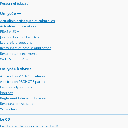
Personnel éducatif
Un lycée ++
Actualités artistiques et culturelles
Actualités Informations
ERASMUS +
Journée Portes Ouvertes
Les profs proposent
Restaurant et hôtel d'application
Résultats aux examens
WebTV TéléCrAm
Un lycée à vivre !
Application PRONOTE élèves
Application PRONOTE parents
Instances lycéennes
Internat
Règlement Intérieur du lycée
Restauration scolaire
Vie scolaire
Le CDI
E-sidoc - Portail documentaire du CDI