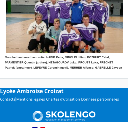
Gauche haut vers bas droite: HABIB Keita, GINOLIN Lilian, BOZKURT Celal,
PARMENTIER Quentin (arbitre),
HETAGOUROV Luka, PROUST Luka, FRECHET
,
Patrick (entraineur),
LEFEVRE Corentin (goal)
MERHEB Alfonso, GABRELLE Jayson
Lycée Ambroise Croizat
Contacts
Mentions légales
Chartes d'utilisation
Données personnelles