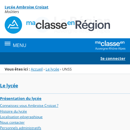
Panneau de gestion des cookies
Lycée Ambroise Croizat
Menu de la rubrique
Contenu
Moûtiers
MENU
Se connecter
Vous êtes ici :
Accueil
›
Le lycée
›
UNSS
Le lycée
Présentation du lycée
Connaissez vous Ambroise Croizat ?
Histoire du lycée
Localisation géographique
Nous contacter
Personnels administratifs