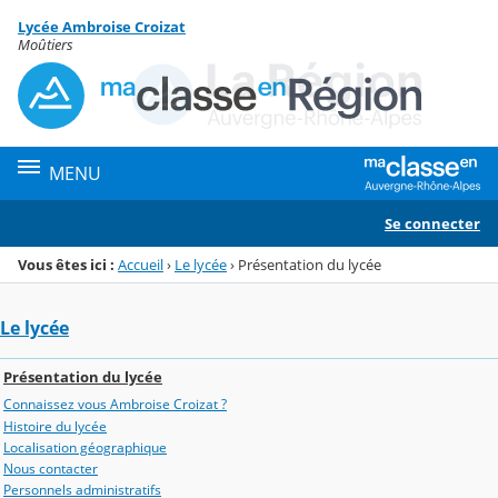
Panneau de gestion des cookies
Lycée Ambroise Croizat
Menu de la rubrique
Contenu
Moûtiers
MENU
Se connecter
Vous êtes ici :
Accueil
›
Le lycée
›
Présentation du lycée
Le lycée
Présentation du lycée
Connaissez vous Ambroise Croizat ?
Histoire du lycée
Localisation géographique
Nous contacter
Personnels administratifs