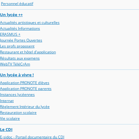
Personnel éducatif
Un lycée ++
Actualités artistiques et culturelles
Actualités Informations
ERASMUS +
Journée Portes Ouvertes
Les profs proposent
Restaurant et hôtel d'application
Résultats aux examens
WebTV TéléCrAm
Un lycée à vivre !
Application PRONOTE élèves
Application PRONOTE parents
Instances lycéennes
Internat
Règlement Intérieur du lycée
Restauration scolaire
Vie scolaire
Le CDI
E-sidoc - Portail documentaire du CDI