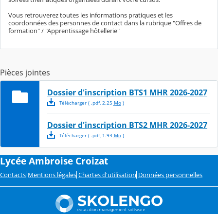
Vous retrouverez toutes les informations pratiques et les
coordonnées des personnes de contact dans la rubrique "Offres de
formation" / "Apprentissage hôtellerie"
Pièces jointes
Dossier d'inscription BTS1 MHR 2026-2027
Télécharger
( .
pdf
,
2.25
Mo
)
Dossier d'inscription BTS2 MHR 2026-2027
Télécharger
( .
pdf
,
1.93
Mo
)
Lycée Ambroise Croizat
Contacts
Mentions légales
Chartes d'utilisation
Données personnelles