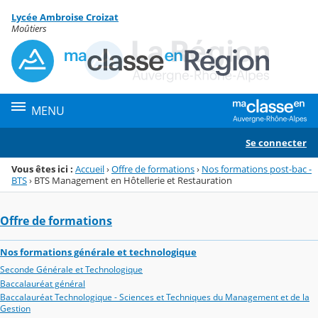
Panneau de gestion des cookies
Lycée Ambroise Croizat
Menu de la rubrique
Contenu
Moûtiers
MENU
Se connecter
Vous êtes ici :
Accueil
›
Offre de formations
›
Nos formations post-bac -
BTS
›
BTS Management en Hôtellerie et Restauration
Offre de formations
Nos formations générale et technologique
Seconde Générale et Technologique
Baccalauréat général
Baccalauréat Technologique - Sciences et Techniques du Management et de la
Gestion