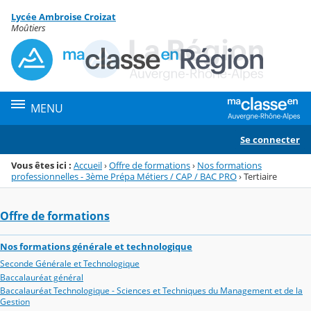
Panneau de gestion des cookies
Lycée Ambroise Croizat
Menu de la rubrique
Contenu
Moûtiers
MENU
Se connecter
Vous êtes ici :
Accueil
›
Offre de formations
›
Nos formations
professionnelles - 3ème Prépa Métiers / CAP / BAC PRO
›
Tertiaire
Offre de formations
Nos formations générale et technologique
Seconde Générale et Technologique
Baccalauréat général
Baccalauréat Technologique - Sciences et Techniques du Management et de la
Gestion