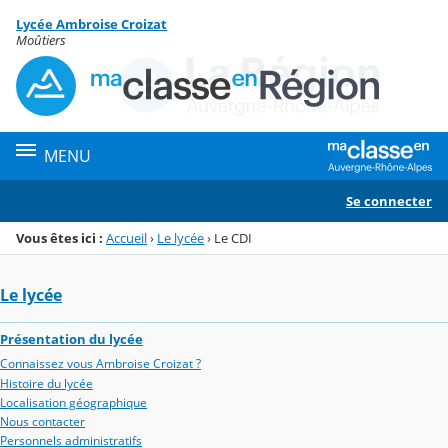
Panneau de gestion des cookies
Lycée Ambroise Croizat
Menu de la rubrique
Contenu
Moûtiers
MENU
Se connecter
Vous êtes ici :
Accueil
›
Le lycée
›
Le CDI
Le lycée
Présentation du lycée
Connaissez vous Ambroise Croizat ?
Histoire du lycée
Localisation géographique
Nous contacter
Personnels administratifs