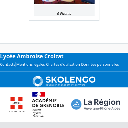
6 Photos
Lycée Ambroise Croizat
Contacts
Mentions légales
Chartes d'utilisation
Données personnelles