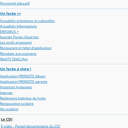
Personnel éducatif
Un lycée ++
Actualités artistiques et culturelles
Actualités Informations
ERASMUS +
Journée Portes Ouvertes
Les profs proposent
Restaurant et hôtel d'application
Résultats aux examens
WebTV TéléCrAm
Un lycée à vivre !
Application PRONOTE élèves
Application PRONOTE parents
Instances lycéennes
Internat
Règlement Intérieur du lycée
Restauration scolaire
Vie scolaire
Le CDI
E-sidoc - Portail documentaire du CDI