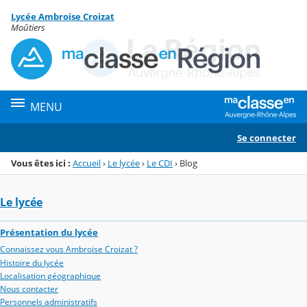
Panneau de gestion des cookies
Lycée Ambroise Croizat
Menu de la rubrique
Contenu
Moûtiers
MENU
Se connecter
Vous êtes ici :
Accueil
›
Le lycée
›
Le CDI
›
Blog
Le lycée
Présentation du lycée
Connaissez vous Ambroise Croizat ?
Histoire du lycée
Localisation géographique
Nous contacter
Personnels administratifs