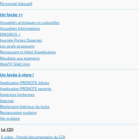
Personnel éducatif
Un lycée ++
Actualités artistiques et culturelles
Actualités Informations
ERASMUS +
Journée Portes Ouvertes
Les profs proposent
Restaurant et hôtel d'application
Résultats aux examens
WebTV TéléCrAm
Un lycée à vivre !
Application PRONOTE élèves
Application PRONOTE parents
Instances lycéennes
Internat
Règlement Intérieur du lycée
Restauration scolaire
Vie scolaire
Le CDI
E-sidoc - Portail documentaire du CDI