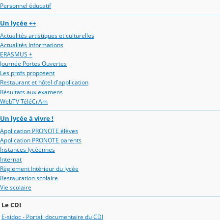
Personnel éducatif
Un lycée ++
Actualités artistiques et culturelles
Actualités Informations
ERASMUS +
Journée Portes Ouvertes
Les profs proposent
Restaurant et hôtel d'application
Résultats aux examens
WebTV TéléCrAm
Un lycée à vivre !
Application PRONOTE élèves
Application PRONOTE parents
Instances lycéennes
Internat
Règlement Intérieur du lycée
Restauration scolaire
Vie scolaire
Le CDI
E-sidoc - Portail documentaire du CDI