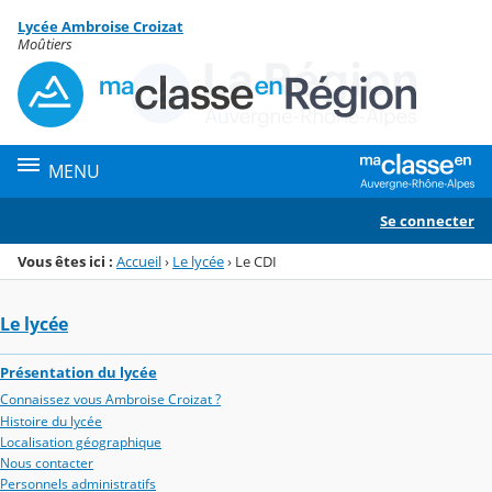
Panneau de gestion des cookies
Lycée Ambroise Croizat
Menu de la rubrique
Contenu
Moûtiers
MENU
Se connecter
Vous êtes ici :
Accueil
›
Le lycée
›
Le CDI
Le lycée
Présentation du lycée
Connaissez vous Ambroise Croizat ?
Histoire du lycée
Localisation géographique
Nous contacter
Personnels administratifs