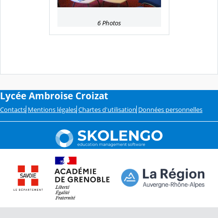
6 Photos
Lycée Ambroise Croizat
Contacts
Mentions légales
Chartes d'utilisation
Données personnelles