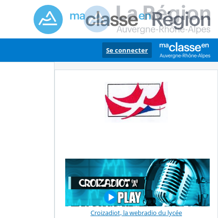
Se connecter
Croizadiot, la webradio du lycée