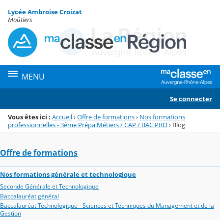
Panneau de gestion des cookies
Lycée Ambroise Croizat
Menu de la rubrique
Contenu
Moûtiers
MENU
Se connecter
Vous êtes ici :
Accueil
›
Offre de formations
›
Nos formations
professionnelles - 3ème Prépa Métiers / CAP / BAC PRO
›
Blog
Offre de formations
Nos formations générale et technologique
Seconde Générale et Technologique
Baccalauréat général
Baccalauréat Technologique - Sciences et Techniques du Management et de la
Gestion