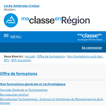
Panneau de gestion des cookies
Lycée Ambroise Croizat
Menu de la rubrique
Contenu
Moûtiers
MENU
Se connecter
Vous êtes ici :
Accueil
›
Offre de formations
›
Nos formations post-bac -
BTS
›
BTS Tourisme
›
Offre de formations
Nos formations générale et technologique
Seconde Générale et Technologique
Baccalauréat général
Baccalauréat Technologique - Sciences et Techniques du Management et de la
Gestion