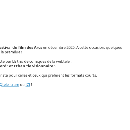
estival du film des Arcs
en décembre 2025. A cette occasion, quelques
 la première !
cté par LE trio de comiques de la webtélé :
rd" et Ethan "le visionnaire".
sta pour celles et ceux qui préfèrent les formats courts.
@tele_cram
ou
ICI
!