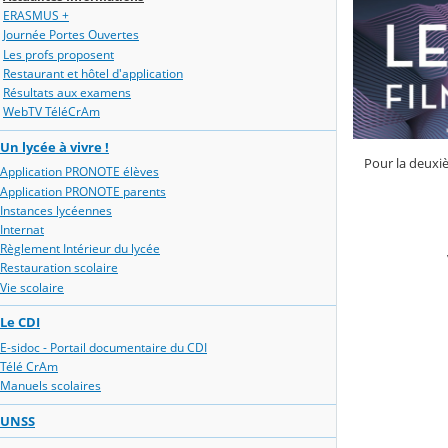
ERASMUS +
Journée Portes Ouvertes
Les profs proposent
Restaurant et hôtel d'application
Résultats aux examens
WebTV TéléCrAm
Un lycée à vivre !
Pour la deuxiè
Application PRONOTE élèves
Application PRONOTE parents
Instances lycéennes
Internat
Règlement Intérieur du lycée
Restauration scolaire
Vie scolaire
Le CDI
E-sidoc - Portail documentaire du CDI
Télé CrAm
Manuels scolaires
UNSS