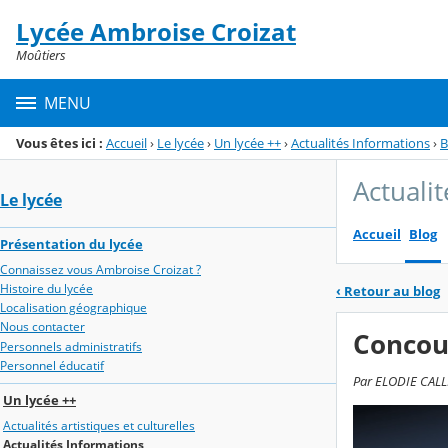
Panneau de gestion des cookies
Lycée Ambroise Croizat
Menu de la rubrique
Contenu
Moûtiers
MENU
Vous êtes ici :
Accueil
›
Le lycée
›
Un lycée ++
›
Actualités Informations
›
B
Actuali
Le lycée
Accueil
Blog
Présentation du lycée
Connaissez vous Ambroise Croizat ?
Histoire du lycée
‹
Retour au blog
Localisation géographique
Nous contacter
Concour
Personnels administratifs
Personnel éducatif
Par ELODIE CALLIS
Un lycée ++
Actualités artistiques et culturelles
Actualités Informations