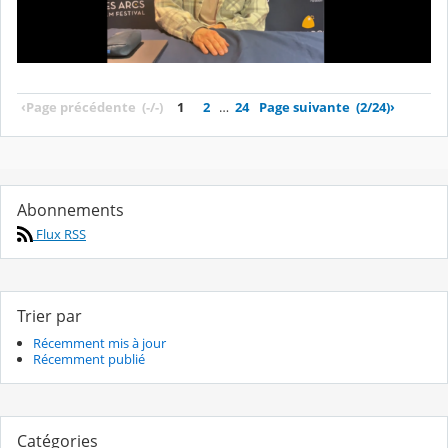
‹
Page précédente
(-/-)
1
2
…
24
Page suivante
(2/24)
›
Abonnements
Flux RSS
Trier par
Récemment mis à jour
Récemment publié
Catégories