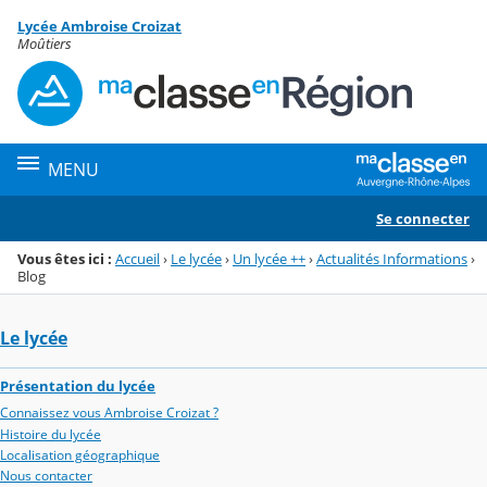
Panneau de gestion des cookies
Lycée Ambroise Croizat
Menu de la rubrique
Contenu
Moûtiers
MENU
Se connecter
Vous êtes ici :
Accueil
›
Le lycée
›
Un lycée ++
›
Actualités Informations
›
Blog
Le lycée
Présentation du lycée
Connaissez vous Ambroise Croizat ?
Histoire du lycée
Localisation géographique
Nous contacter